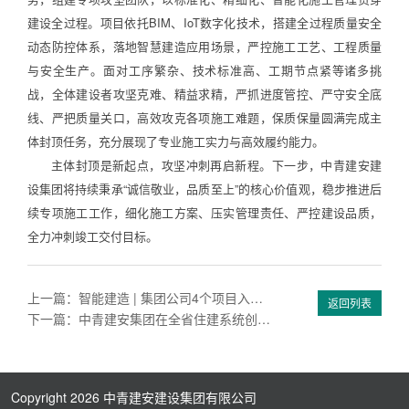
建设全过程。项目依托BIM、IoT数字化技术，搭建全过程质量安全
动态防控体系，落地智慧建造应用场景，严控施工工艺、工程质量
与安全生产。面对工序繁杂、技术标准高、工期节点紧等诸多挑
战，全体建设者攻坚克难、精益求精，严抓进度管控、严守安全底
线、严把质量关口，高效攻克各项施工难题，保质保量圆满完成主
体封顶任务，充分展现了专业施工实力与高效履约能力。
主体封顶是新起点，攻坚冲刺再启新程。下一步，中青建安建
设集团将持续秉承“诚信敬业，品质至上”的核心价值观，稳步推进后
续专项施工工作，细化施工方案、压实管理责任、严控建设品质，
全力冲刺竣工交付目标。
上一篇：智能建造 | 集团公司4个项目入选青岛市2026年BIM技术应用项目
返回列表
下一篇：中青建安集团在全省住建系统创新创优劳动竞赛中喜获多项大奖
Copyright 2026
中青建安建设集团有限公司