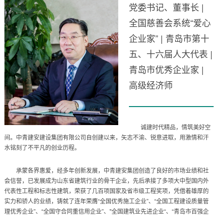
党委书记、董事长 |
全国慈善会系统“爱心
企业家” | 青岛市第十
五、十六届人大代表 |
青岛市优秀企业家 |
高级经济师
诚建时代精品，情筑美好空
间。中青建安建设集团有限公司自创建以来，矢志不渝、锐意进取，用激情和汗
水铭刻了不平凡的创业历程。
承蒙各界惠爱，经多年创新发展，中青建安集团创造了良好的市场业绩和社
会信誉，已发展成为山东省建筑行业的骨干企业，先后承接了多项大中型国内外
代表性工程和标志性建筑，荣获了几百项国家及省市级工程奖项，凭借着雄厚的
实力和骄人的业绩，铸就了连年荣膺“全国优秀施工企业”、“全国工程建设质量管
理优秀企业”、“全国守合同重信用企业”、"全国建筑业先进企业“、“青岛市百强企