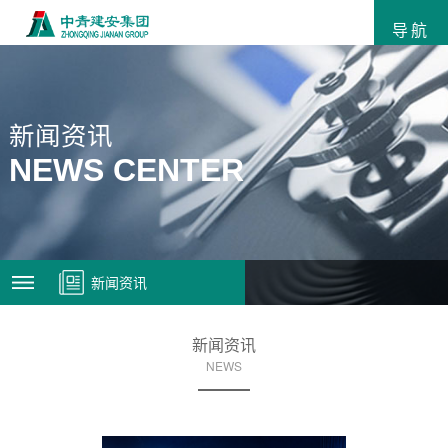
导航
新闻资讯
NEWS CENTER
新闻资讯
新闻资讯
NEWS