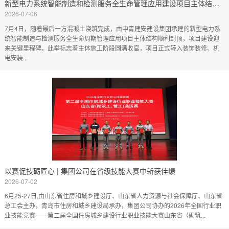
新型电力系统智能制造和检测服务全生命管理应用建设项目主体结构圆满封顶
2026-07-06
7月4日，随着最后一方混凝土浇筑完成，由中青建安建设集团承建的新型电力系
统智能制造与检测服务全生命周期管理应用项目主体结构顺利封顶，项目建设迎
来关键里程碑。此举标志着主体施工阶段圆满收官，项目正式转入装饰装修、机
电安装...
以赛促技砺匠心 | 集团公司在省级技能大赛中斩获佳绩
2026-07-02
6月25-27日,由山东省住房和城乡建设厅、山东省人力资源与社会保障厅、山东省
总工会主办，青岛市住房和城乡建设局承办，集团公司协办的2026年全国行业职
业技能竞赛——第二届全国住房城乡建设行业职业技能大赛山东省（砌筑...