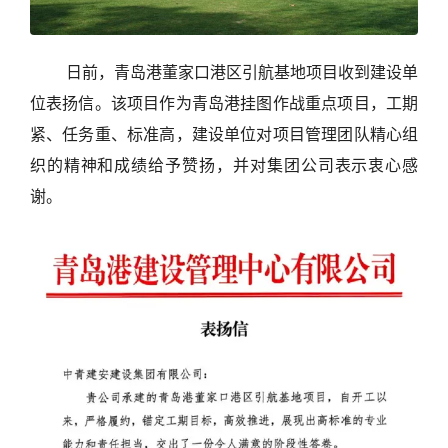
日前，青岛港董家口港区引航基地项目收到建设单
位表扬信。该项目作为青岛港挂图作战重点项目，工期
紧、任务重、标准高，建设单位对项目管理团队精心组
织的精神和成绩给予赞扬，并对集团公司表示衷心感
谢。