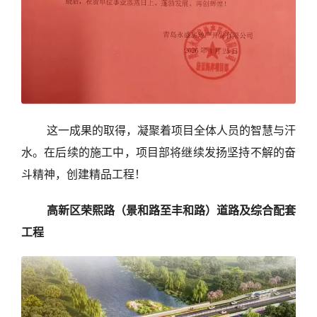
这一成果的取得，凝聚着项目全体人员的智慧与汗
水。在后续的施工中，项目部将继续发扬坚持不解的奋
斗精神，创建精品工程！
高新区荣熙路（景和路至丰和路）道路及综合配套
工程