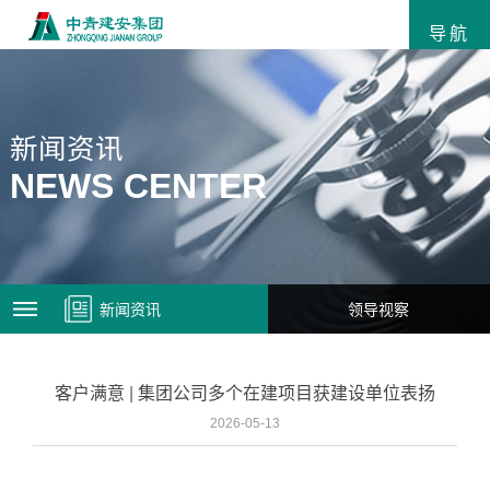
导航
新闻资讯
NEWS CENTER
新闻资讯
领导视察
客户满意 | 集团公司多个在建项目获建设单位表扬
2026-05-13