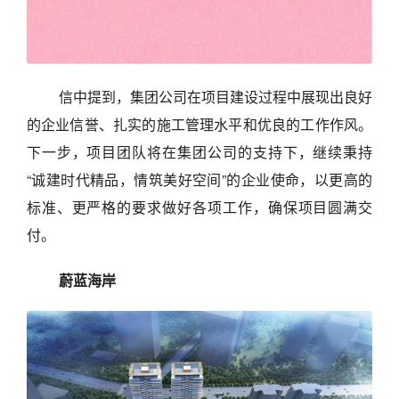
信中提到，集团公司在项目建设过程中展现出良好
的企业信誉、扎实的施工管理水平和优良的工作作风。
下一步，项目团队将在集团公司的支持下，继续秉持
“诚建时代精品，情筑美好空间”的企业使命，以更高的
标准、更严格的要求做好各项工作，确保项目圆满交
付。
蔚蓝海岸