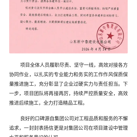
项目全体人员履职尽责、坚守一线，高效对接各方
协同作业，以扎实的专业能力和务实的工作作风保质保
量推进施工，充分彰显了企业过硬实力与责任担当。下
一步，项目团队将再接再厉，持续严控质量安全，高效
推进后续施工，全力打造精品工程。
良好的口碑源自集团公司对工程品质和服务的不懈
追求，一封封表扬信更是对集团公司在项目建设中管理