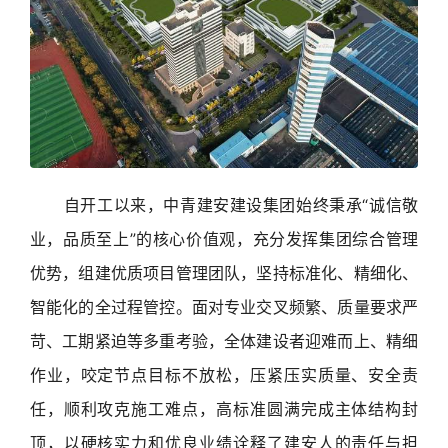
自开工以来，中青建安建设集团始终秉承“诚信敬
业，品质至上”的核心价值观，充分发挥集团综合管理
优势，组建优质项目管理团队，坚持标准化、精细化、
智能化的全过程管控。面对专业交叉频繁、质量要求严
苛、工期紧迫等多重考验，全体建设者迎难而上、精细
作业，咬定节点目标不放松，压紧压实质量、安全责
任，顺利攻克施工难点，高标准圆满完成主体结构封
顶，以硬核实力和优良业绩诠释了建安人的责任与担