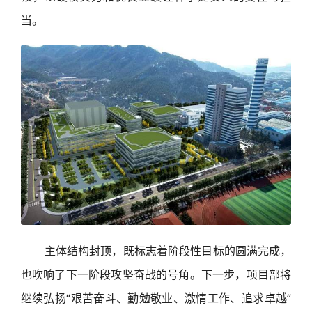
当。
主体结构封顶，既标志着阶段性目标的圆满完成，
也吹响了下一阶段攻坚奋战的号角。下一步，项目部将
继续弘扬“艰苦奋斗、勤勉敬业、激情工作、追求卓越”